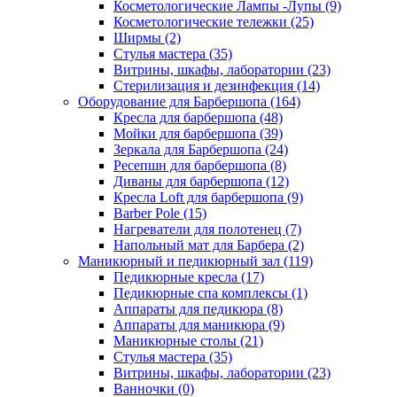
Косметологические Лампы -Лупы (9)
Косметологические тележки (25)
Ширмы (2)
Стулья мастера (35)
Витрины, шкафы, лаборатории (23)
Стерилизация и дезинфекция (14)
Оборудование для Барбершопа (164)
Кресла для барбершопа (48)
Мойки для барбершопа (39)
Зеркала для Барбершопа (24)
Ресепшн для барбершопа (8)
Диваны для барбершопа (12)
Кресла Loft для барбершопа (9)
Barber Pole (15)
Нагреватели для полотенец (7)
Напольный мат для Барбера (2)
Маникюрный и педикюрный зал (119)
Педикюрные кресла (17)
Педикюрные спа комплексы (1)
Аппараты для педикюра (8)
Аппараты для маникюра (9)
Маникюрные столы (21)
Стулья мастера (35)
Витрины, шкафы, лаборатории (23)
Ванночки (0)