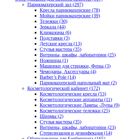
Парикмахерский зал (297)
Кресла парикмахерские (78)
Мойки парикмахерские (39)
Тележки (30)
Зеркала (44)
Климазоны (6)
Подставки (3)
Детские кресла (13)
Стулья мастера (35)
Витрины, шкафы, лаборатории (25)
Ножницы (1)
Машинки для стрижки, Фены (3)
Чемоданы, Аксессуары (4)
Barber’s Pole (14)
Парикмахерский напольный мат (2)
Косметологический кабинет (172)
Косметологические кресла (53)
Косметологические аппараты (11)
Косметологические Лампы -Лупы (9)
Косметологические тележки (25)
Ширмы (2)
Стулья мастера (35)
Витрины, шкафы, лаборатории (23)
Стерилизация и дезинфекция (14)
Оборудование для Барбершопа (165)