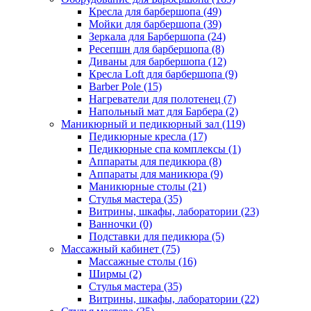
Кресла для барбершопа (49)
Мойки для барбершопа (39)
Зеркала для Барбершопа (24)
Ресепшн для барбершопа (8)
Диваны для барбершопа (12)
Кресла Loft для барбершопа (9)
Barber Pole (15)
Нагреватели для полотенец (7)
Напольный мат для Барбера (2)
Маникюрный и педикюрный зал (119)
Педикюрные кресла (17)
Педикюрные спа комплексы (1)
Аппараты для педикюра (8)
Аппараты для маникюра (9)
Маникюрные столы (21)
Стулья мастера (35)
Витрины, шкафы, лаборатории (23)
Ванночки (0)
Подставки для педикюра (5)
Массажный кабинет (75)
Массажные столы (16)
Ширмы (2)
Стулья мастера (35)
Витрины, шкафы, лаборатории (22)