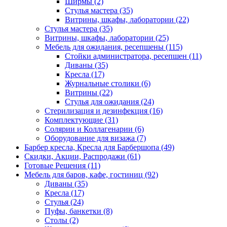
Ширмы (2)
Стулья мастера (35)
Витрины, шкафы, лаборатории (22)
Стулья мастера (35)
Витрины, шкафы, лаборатории (25)
Мебель для ожидания, ресепшены (115)
Стойки администратора, ресепшен (11)
Диваны (35)
Кресла (17)
Журнальные столики (6)
Витрины (22)
Стулья для ожидания (24)
Стерилизация и дезинфекция (16)
Комплектующие (31)
Солярии и Коллагенарии (6)
Оборудование для визажа (7)
Барбер кресла, Кресла для Барбершопа (49)
Скидки, Акции, Распродажи (61)
Готовые Решения (11)
Мебель для баров, кафе, гостиниц (92)
Диваны (35)
Кресла (17)
Стулья (24)
Пуфы, банкетки (8)
Столы (2)