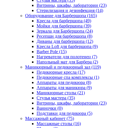
Стулья мастера (35)
Витрины, шкафы, лаборатории (23)
Стерилизация и дезинфекция (14)
Оборудование для Барбершопа (165)
Кресла для барбершопа (49)
Мойки для барбершопа (39)
Зеркала для Барбершопа (24)
Ресепшн для барбершопа (8)
Диваны для барбершопа (12)
Кресла Loft для барбершопа (9)
Barber Pole (15)
Нагреватели для полотенец (7)
Напольный мат для Барбера (2)
Маникюрный и педикюрный зал (119)
Педикюрные кресла (17)
Педикюрные спа комплексы (1)
Аппараты для педикюра (8)
Аппараты для маникюра (9)
Маникюрные столы (21)
Стулья мастера (35)
Витрины, шкафы, лаборатории (23)
Ванночки (0)
Подставки для педикюра (5)
Массажный кабинет (75)
Массажные столы (16)