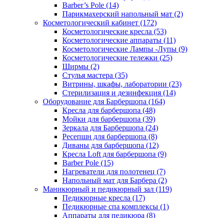
Barber’s Pole (14)
Парикмахерский напольный мат (2)
Косметологический кабинет (172)
Косметологические кресла (53)
Косметологические аппараты (11)
Косметологические Лампы -Лупы (9)
Косметологические тележки (25)
Ширмы (2)
Стулья мастера (35)
Витрины, шкафы, лаборатории (23)
Стерилизация и дезинфекция (14)
Оборудование для Барбершопа (164)
Кресла для барбершопа (48)
Мойки для барбершопа (39)
Зеркала для Барбершопа (24)
Ресепшн для барбершопа (8)
Диваны для барбершопа (12)
Кресла Loft для барбершопа (9)
Barber Pole (15)
Нагреватели для полотенец (7)
Напольный мат для Барбера (2)
Маникюрный и педикюрный зал (119)
Педикюрные кресла (17)
Педикюрные спа комплексы (1)
Аппараты для педикюра (8)