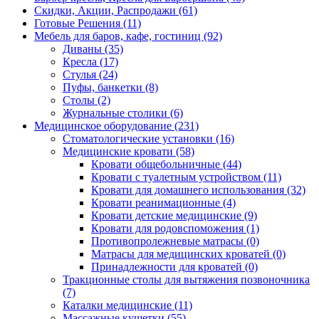
Скидки, Акции, Распродажи (61)
Готовые Решения (11)
Мебель для баров, кафе, гостиниц (92)
Диваны (35)
Кресла (17)
Стулья (24)
Пуфы, банкетки (8)
Столы (2)
Журнальные столики (6)
Медицинское оборудование (231)
Стоматологические установки (16)
Медицинские кровати (58)
Кровати общебольничные (44)
Кровати с туалетным устройством (11)
Кровати для домашнего использования (32)
Кровати реанимационные (4)
Кровати детские медицинские (9)
Кровати для родовспоможения (1)
Противопролежневые матрасы (0)
Матрасы для медицинских кроватей (0)
Принадлежности для кроватей (0)
Тракционные столы для вытяжения позвоночника
(7)
Каталки медицинские (11)
Массажные кушетки (55)