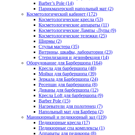
Barber’s Pole (14)
Парикмахерский напольный мат (2)
Косметологический кабинет (172)
Косметологические кресла (53)
Косметологические аппараты (11)
Косметологические Лампы -Лупы (9)
Косметологические тележки (25)
Ширмы (2)
Стулья мастера (35)
Витрины, шкафы, лаборатории (23)
Стерилизация и дезинфекция (14)
Оборудование для Барбершопа (164)
Кресла для барбершопа (48)
Мойки для барбершопа (39)
Зеркала для Барбершопа (24)
Ресепшн для барбершопа (8)
Диваны для барбершопа (12)
Кресла Loft для барбершопа (9)
Barber Pole (15)
Нагреватели для полотенец (7)
Напольный мат для Барбера (2)
Маникюрный и педикюрный зал (119)
Педикюрные кресла (17)
Педикюрные спа комплексы (1)
Аппараты для педикюра (8)