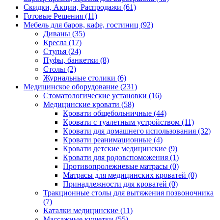
Скидки, Акции, Распродажи (61)
Готовые Решения (11)
Мебель для баров, кафе, гостиниц (92)
Диваны (35)
Кресла (17)
Стулья (24)
Пуфы, банкетки (8)
Столы (2)
Журнальные столики (6)
Медицинское оборудование (231)
Стоматологические установки (16)
Медицинские кровати (58)
Кровати общебольничные (44)
Кровати с туалетным устройством (11)
Кровати для домашнего использования (32)
Кровати реанимационные (4)
Кровати детские медицинские (9)
Кровати для родовспоможения (1)
Противопролежневые матрасы (0)
Матрасы для медицинских кроватей (0)
Принадлежности для кроватей (0)
Тракционные столы для вытяжения позвоночника
(7)
Каталки медицинские (11)
Массажные кушетки (55)