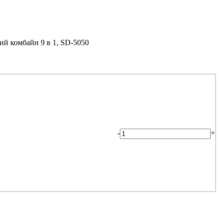
й комбайн 9 в 1, SD-5050
-
+