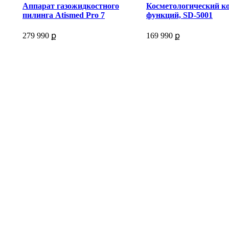
Аппарат газожидкостного
Косметологический к
пилинга Atismed Pro 7
функций, SD-5001
279 990 ք
169 990 ք