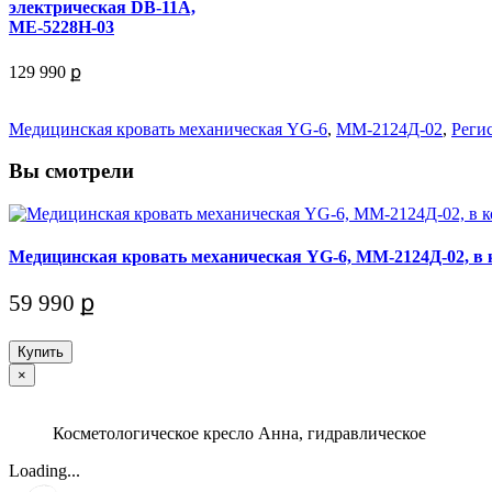
электрическая DB-11А,
МЕ-5228Н-03
129 990 ք
Медицинская кровать механическая YG-6
,
ММ-2124Д-02
,
Реги
Вы смотрели
Медицинская кровать механическая YG-6, ММ-2124Д-02, в 
59 990 ք
Купить
×
Косметологическое кресло Анна, гидравлическое
Loading...