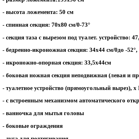
- высота ложемента: 50 см
- спинная секция: 70х80 см/0-73°
- секция таза с вырезом под туалет. устройство: 47
- бедренно-икроножная секция: 34х44 см/0до -52°, 
- икроножно-опорная секция: 33,5х44см
- боковая ножная секция неподвижная (левая и пр
- туалетное устройство (прямоугольный вырез), x 
- c встроенным механизмом автоматического отк
- ванночка для мытья головы
- боковые ограждения
- дуга для подтягивания