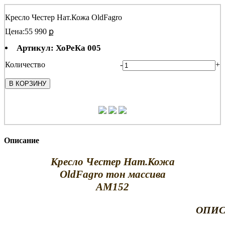
Кресло Честер Нат.Кожа OldFagro
Цена:
55 990 ք
Артикул: ХоРеКа 005
Количество
-
+
В КОРЗИНУ
Описание
Кресло Честер Нат.Кожа
OldFagro тон массива
АМ152
ОПИС