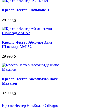
Кресло Честер Фальконе11
28 990 ք
Кресло Честер АбсолютЭлит
Шоколад АМ152
29 990 ք
Кресло Честер АбсолютДеЛюкс
Махагон
32 990 ք
Кресло Честер Нат.Кожа OldFagro