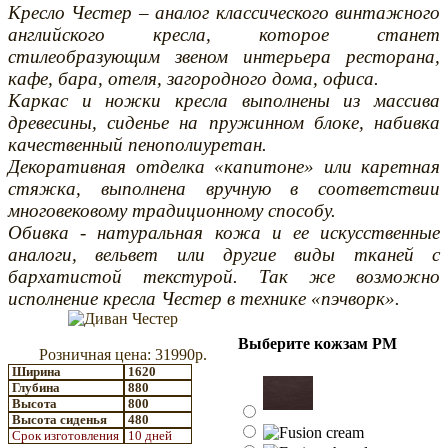
Кресло Честер – аналог классического винтажного
английского кресла, которое станет
стилеобразующим звеном интерьера ресторана,
кафе, бара, отеля, загородного дома, офиса.
Каркас и ножки кресла выполнены из массива
древесины, сиденье на пружинном блоке, набивка
качественный пенополиуретан.
Декоративная отделка «капитоне» или каретная
стяжка, выполнена вручную в соответствии
многовековому традиционному способу.
Обивка - натуральная кожа и ее искусственные
аналоги, вельвет или другие виды тканей с
бархатистой текстурой. Так же возможно
исполнение кресла Честер в технике «пэчворк».
Выберите кожзам РМ
Розничная цена: 31990р.
Ширина
1620
Глубина
880
Высота
800
Высота сиденья
480
Срок изготовления
10 дней