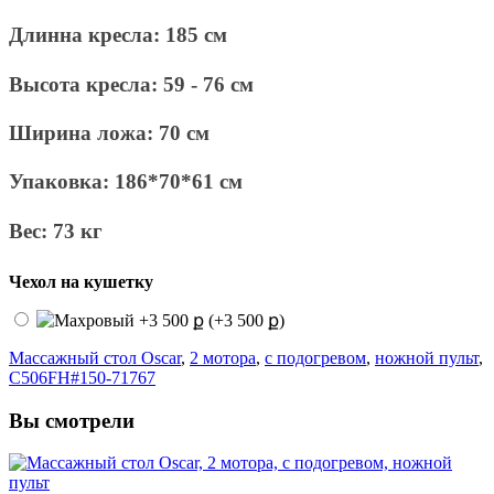
Длинна кресла: 185 см
Высота кресла: 59 - 76 см
Ширина ложа: 70 см
Упаковка: 186*70*61 см
Вес: 73 кг
Чехол на кушетку
(+3 500 ք)
Массажный стол Oscar
,
2 мотора
,
с подогревом
,
ножной пульт
,
C506FH#150-71767
Вы смотрели