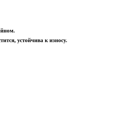
айном.
ится, устойчива к износу.