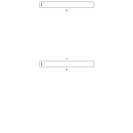
+
-
+